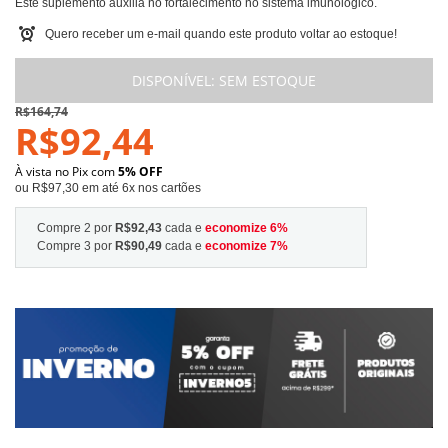
Este suplemento auxilia no fortalecimento no sistema imunológico.
Quero receber um e-mail quando este produto voltar ao estoque!
DISPONÍVEL:
SEM ESTOQUE
R$164,74
R$92,44
À vista no Pix com
5% OFF
ou R$97,30 em até 6x nos cartões
Compre 2 por
R$92,43
cada e
economize
6
%
Compre 3 por
R$90,49
cada e
economize
7
%