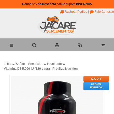
Ganhe
5% de Desconto
com o cupom
INVERNO5
Rastrear Pedido
|
Fale Conosco
Início
→
Saúde e Bem Estar
→
Imunidade
→
Vitamina D3 5,000 IU (120 caps) - Pro Size Nutrition
41% OFF
PRONTA
ENTREGA