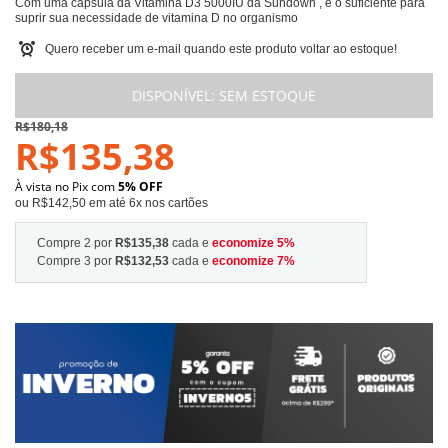
Com uma cápsula da Vitamina D3 5000IU da Sundown , é o suficiente para
suprir sua necessidade de vitamina D no organismo
Quero receber um e-mail quando este produto voltar ao estoque!
DISPONÍVEL:
SEM ESTOQUE
R$180,18
R$135,38
À vista no Pix com
5% OFF
ou R$142,50 em até 6x nos cartões
Compre 2 por
R$135,38
cada e
economize
5
%
Compre 3 por
R$132,53
cada e
economize
7
%