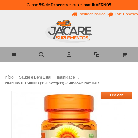
Ganhe
5% de Desconto
com o cupom
INVERNO5
Rastrear Pedido
|
Fale Conosco
Início
→
Saúde e Bem Estar
→
Imunidade
→
Vitamina D3 5000IU (150 Softgels) - Sundown Naturals
21% OFF