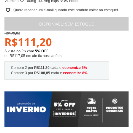
Vitamina K2 100mg 100 veg caps NOW Foods
Quero receber um e-mail quando este produto voltar ao estoque!
DISPONÍVEL:
SEM ESTOQUE
R$179,82
R$111,20
À vista no Pix com
5% OFF
ou R$117,05 em até 6x nos cartões
Compre 2 por
R$111,20
cada e
economize
5
%
Compre 3 por
R$108,85
cada e
economize
8
%