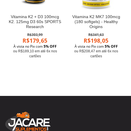
Vitamina K2 + D3 100mcg
Vitamina K2 MK7 100mcg
K2. 125mg D3 60s SPORTS
(180 softgels) - Healthy
Research
Origins
R$303,99
R$341,63
R$179,65
R$198,05
À vista no Pix com
5% OFF
À vista no Pix com
5% OFF
ou R$189,10 em até 6x nos
ou R$208,47 em até 6x nos
cartões
cartões