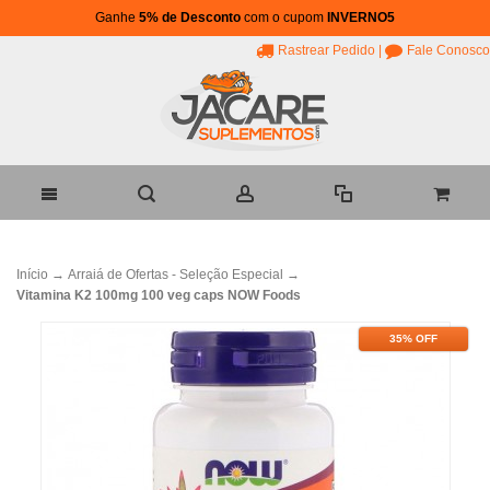
Ganhe
5% de Desconto
com o cupom
INVERNO5
Rastrear Pedido
|
Fale Conosco
Início
→
Arraiá de Ofertas - Seleção Especial
→
Vitamina K2 100mg 100 veg caps NOW Foods
35% OFF