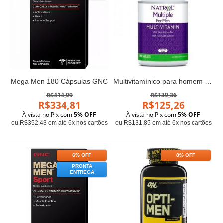
Mega Men 180 Cápsulas GNC
Multivitamínico para homem (90 tablets) - Natrol
R$414,99
R$139,36
R$334,81
R$125,26
À vista no Pix com
5% OFF
À vista no Pix com
5% OFF
ou R$352,43 em até 6x nos cartões
ou R$131,85 em até 6x nos cartões
6% OFF
8% OFF
PRONTA
ENTREGA