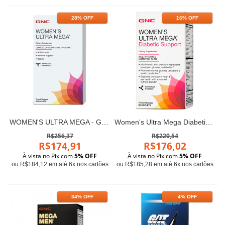
28% OFF
16% OFF
WOMEN'S ULTRA MEGA - GNC (90 cápsulas)
Women's Ultra Mega Diabetic Support (90 caps) - GNC
R$256,37
R$220,54
R$174,91
R$176,02
À vista no Pix com
5% OFF
À vista no Pix com
5% OFF
ou R$184,12 em até 6x nos cartões
ou R$185,28 em até 6x nos cartões
34% OFF
4% OFF