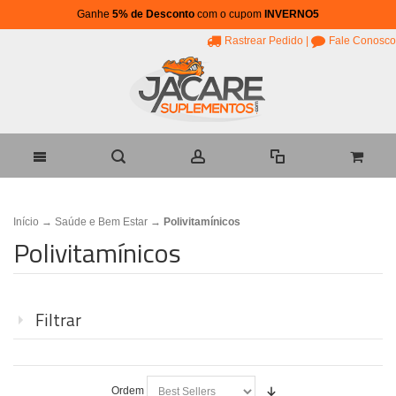
Ganhe
5% de Desconto
com o cupom
INVERNO5
Rastrear Pedido
|
Fale Conosco
Início
→
Saúde e Bem Estar
→
Polivitamínicos
Polivitamínicos
Filtrar
Ordem