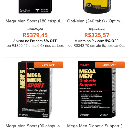
Mega Men Sport (180 cáspulas) - GNC
Opti-Men (240 tabs) - Optimum Nutrition
R$425,24
R$371,72
R$379,45
R$325,57
À vista no Pix com
5% OFF
À vista no Pix com
5% OFF
ou R$399,42 em até 6x nos cartões
ou R$342,70 em até 6x nos cartões
23% OFF
28% OFF
Mega Men Sport (90 cáspulas) - GNC
Mega Men Diabetic Support (90 caps) - GNC