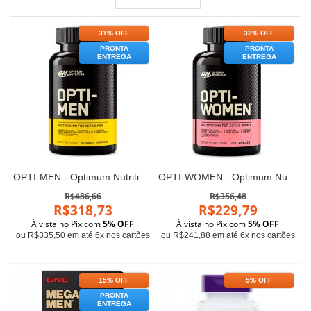
31% OFF
32% OFF
PRONTA
PRONTA
ENTREGA
ENTREGA
OPTI-MEN - Optimum Nutrition (150 cápsulas)
OPTI-WOMEN - Optimum Nutrition (120 cápsulas)
R$486,66
R$356,48
R$318,73
R$229,79
À vista no Pix com
5% OFF
À vista no Pix com
5% OFF
ou R$335,50 em até 6x nos cartões
ou R$241,88 em até 6x nos cartões
15% OFF
5% OFF
PRONTA
ENTREGA