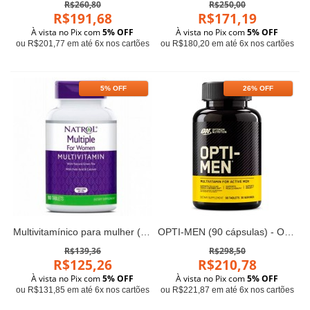
R$260,80
R$250,00
R$191,68
R$171,19
À vista no Pix com
5% OFF
À vista no Pix com
5% OFF
ou R$201,77 em até 6x nos cartões
ou R$180,20 em até 6x nos cartões
5% OFF
26% OFF
Multivitamínico para mulher (90 tabs) - Natrol
OPTI-MEN (90 cápsulas) - Optimum Nutrition
R$139,36
R$298,50
R$125,26
R$210,78
À vista no Pix com
5% OFF
À vista no Pix com
5% OFF
ou R$131,85 em até 6x nos cartões
ou R$221,87 em até 6x nos cartões