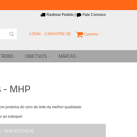
Rastrear Pedido
|
Fale Conosco
LOGIN
CADASTRE-SE
Carrinho
TREINO
OBJETIVOS
MARCAS
s - MHP
 proteína do soro de leite da melhor qualidade
r ao estoque!
L:
SEM ESTOQUE