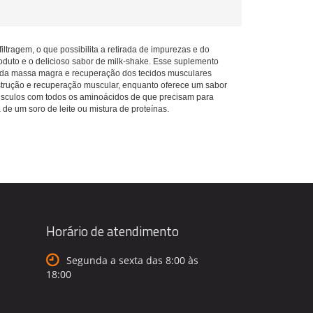
tragem, o que possibilita a retirada de impurezas e do
roduto e o delicioso sabor de milk-shake. Esse suplemento
o da massa magra e recuperação dos tecidos musculares
onstrução e recuperação muscular, enquanto oferece um sabor
úsculos com todos os aminoácidos de que precisam para
de um soro de leite ou mistura de proteínas.
Horário de atendimento
Segunda a sexta das 8:00 às
18:00