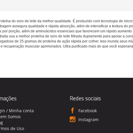
ína do soro de leite da melhor qualidade. É produzido com tecnologia de microfil
ltragem assegura qualidade e rápida absorção, além de intensificar a textura do p
eite por porção, além de aminoácidos essenciais que favorecem um rápido aument
trada usa a melhor proteína de soro de leite filtrada duplamente para apoiar a c
adose de 25 gramas de proteína de ação rápida por colher. Isso inunda seus m
 e recuperação muscular aprimorados. Ultra purificado mais do que você esperaria 
rmações
Redes sociais
gin / Minha conta
Facebook
em Somos
Instagram
og
rmos de Uso