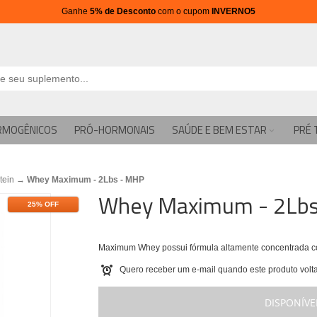
Ganhe
5% de Desconto
com o cupom
INVERNO5
RMOGÊNICOS
PRÓ-HORMONAIS
SAÚDE E BEM ESTAR
PRÉ 
tein
→
Whey Maximum - 2Lbs - MHP
Whey Maximum - 2Lb
25% OFF
Maximum Whey possui fórmula altamente concentrada com
Quero receber um e-mail quando este produto volta
DISPONÍVE