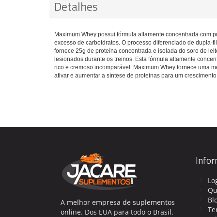
Detalhes
Maximum Whey possui fórmula altamente concentrada com prote
excesso de carboidratos. O processo diferenciado de dupla-fi
fornece 25g de proteína concentrada e isolada do soro de l
lesionados durante os treinos. Esta fórmula altamente concen
rico e cremoso incomparável. Maximum Whey fornece uma meg
ativar e aumentar a síntese de proteínas para um crescimento
Info
Lo
Qu
Bl
A melhor empresa de suplementos
Te
online. Dos EUA para todo o Brasil.