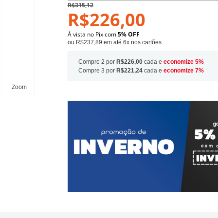
R$315,12
R$226,00
À vista no Pix com
5% OFF
ou R$237,89 em até 6x nos cartões
Compre 2 por
R$226,00
cada e
economize
5
%
Compre 3 por
R$221,24
cada e
economize
7
%
Zoom