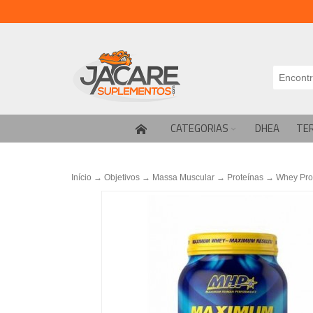
CATEGORIAS
DHEA
TE
Início
→
Objetivos
→
Massa Muscular
→
Proteínas
→
Whey Pro