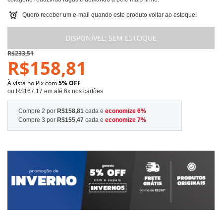
Quero receber um e-mail quando este produto voltar ao estoque!
DISPONÍVEL:
SEM ESTOQUE
R$233,51
R$158,81
À vista no Pix com
5% OFF
ou R$167,17 em até 6x nos cartões
Compre 2 por
R$158,81
cada e
economize
6
%
Compre 3 por
R$155,47
cada e
economize
7
%