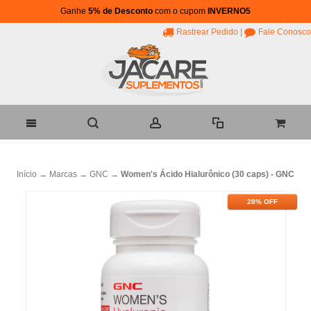
Ganhe
5% de Desconto
com o cupom
INVERNO5
Rastrear Pedido
|
Fale Conosco
Início
→
Marcas
→
GNC
→
Women's Ácido Hialurônico (30 caps) - GNC
28% OFF