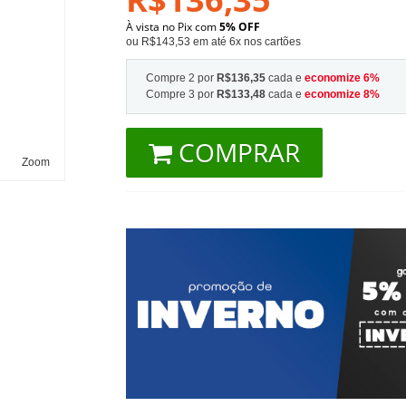
À vista no Pix com
5% OFF
ou R$143,53 em até 6x nos cartões
Compre 2 por
R$136,35
cada e
economize
6
%
Compre 3 por
R$133,48
cada e
economize
8
%
COMPRAR
Zoom