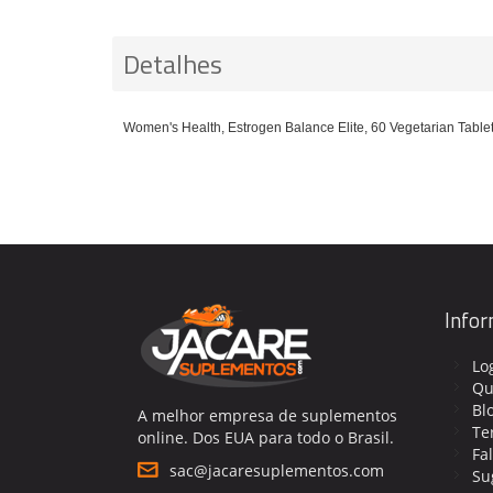
Detalhes
Women's Health, Estrogen Balance Elite, 60 Vegetarian Tablet
Info
Lo
Qu
Bl
A melhor empresa de suplementos
Te
online. Dos EUA para todo o Brasil.
Fa
sac@jacaresuplementos.com
Su