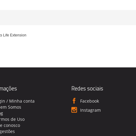
s Life Extension
rmações
Redes sociais
gin / Minha conta
Facebook
em Somos
Instagram
og
rmos de Uso
le conosco
gestões