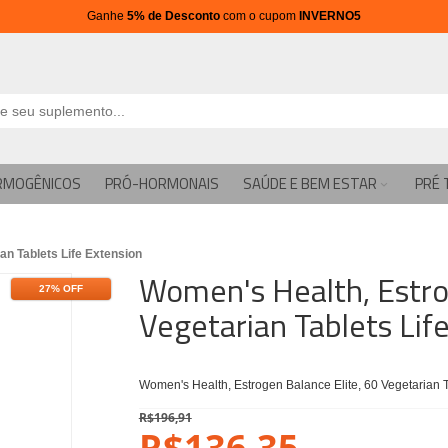
Ganhe
5% de Desconto
com o cupom
INVERNO5
RMOGÊNICOS
PRÓ-HORMONAIS
SAÚDE E BEM ESTAR
PRÉ 
an Tablets Life Extension
Women's Health, Estro
27% OFF
Vegetarian Tablets Lif
Women's Health, Estrogen Balance Elite, 60 Vegetarian T
R$196,91
R$136,35