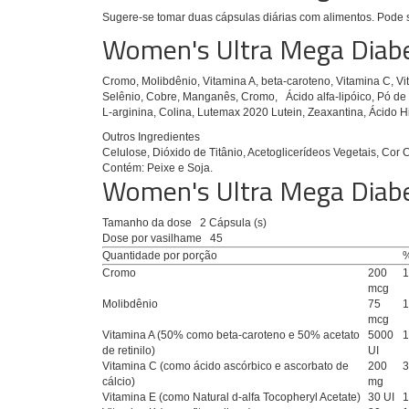
Sugere-se tomar duas cápsulas diárias com alimentos.
Pode 
Women's Ultra Mega Diab
Cromo, Molibdênio, Vitamina A, beta-caroteno, Vitamina C, Vita
Selênio, Cobre, Manganês, Cromo, Ácido alfa-lipóico, Pó de
L-arginina, Colina, Lutemax 2020 Lutein, Zeaxantina, Ácido Hia
Outros Ingredientes
Celulose, Dióxido de Titânio, Acetoglicerídeos Vegetais, Cor C
Contém: Peixe e Soja.
Women's Ultra Mega Diabe
Tamanho da dose
2 Cápsula (s)
Dose por vasilhame
45
Quantidade por porção
Cromo
200
mcg
Molibdênio
75
mcg
Vitamina A (50% como beta-caroteno e 50% acetato
5000
de retinilo)
UI
Vitamina C (como ácido ascórbico e ascorbato de
200
cálcio)
mg
Vitamina E (como Natural d-alfa Tocopheryl Acetate)
30 UI