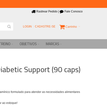
Rastrear Pedido
|
Fale Conosco
LOGIN
CADASTRE-SE
Carrinho
TREINO
OBJETIVOS
MARCAS
abetic Support (90 caps)
amínico formulado para atender as necessidades alimentares
r ao estoque!