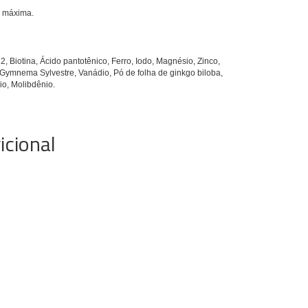
o máxima.
2, Biotina, Ácido pantotênico, Ferro, Iodo, Magnésio, Zinco,
Gymnema Sylvestre, Vanádio, Pó de folha de ginkgo biloba,
io, Molibdênio.
icional