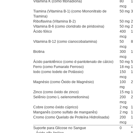
Vitamina K (como fitonadiona)
80
mcg
Tiamina (Vitamina B-1) (como Mononitrato de
50 mg
Tiamina)
Riboflavina (Vitamina B-2)
50 mg
Vitamina B-6 (como cloridrato de piridoxina)
50 mg
Ácido fólico
400
mcg
Vitamina B-12 (como cianocobalamina)
50
mcg
Biotina
300
mcg
Ácido pantotênico (como d-pantotenato de cálcio)
50 mg
Ferro (como Fumarato Ferroso)
18 mg
Iodo (como Iodeto de Potássio)
150
mcg
Magnésio (como Óxido de Magnésio)
100
mg
Zinco (como óxido de zinco)
15 mg
Selênio (como L-selenometionina)
200
mcg
Cobre (como óxido cúprico)
2 mg
Manganês (como sulfato de manganês)
2 mg
Cromo (como Quelato de Proteína Hidrolisada)
200
mcg
Suporte para Glicose no Sangue
0
*