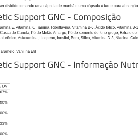
ser dividido tomando uma cápsula de manhã e uma cápsula à tarde para absorçã
etic Support GNC - Composição
mina E, Vitamina K, Tiamina, Riboflavina, Vitamina B-6, Ácido fólico, Vitamina B-1
 Casca de Canela, Pó de Melão Amargo, Pó de semente de feno-grego, Extrato de 
lurônico, Astaxantina, Licopeno, Inositol, Boro, Sílica, Vitamina D-3, Niacina, Cálc
aramelo, Vanilina Etil
tic Support GNC - Informação Nutr
% DV
167%
100%
100%
333%
100%