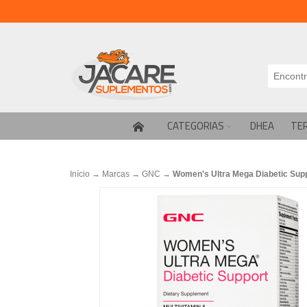
CATEGORIAS
DHEA
TE
Início
→
Marcas
→
GNC
→
Women's Ultra Mega Diabetic Supp