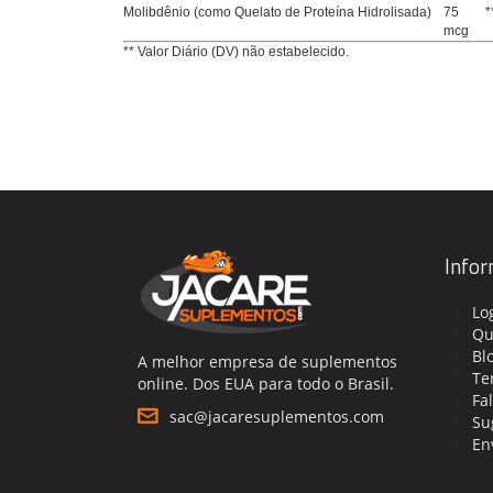
Molibdênio (como Quelato de Proteína Hidrolisada)
75
*
mcg
** Valor Diário (DV) não estabelecido.
Info
Lo
Qu
Bl
A melhor empresa de suplementos
Te
online. Dos EUA para todo o Brasil.
Fa
sac@jacaresuplementos.com
Su
En