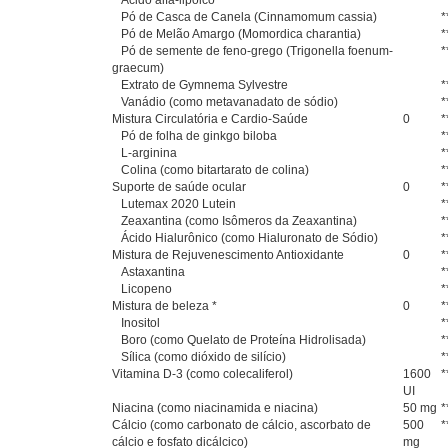
Ácido alfa-lipóico
*
Pó de Casca de Canela (Cinnamomum cassia)
*
Pó de Melão Amargo (Momordica charantia)
*
Pó de semente de feno-grego (Trigonella foenum-
*
graecum)
Extrato de Gymnema Sylvestre
*
Vanádio (como metavanadato de sódio)
*
Mistura Circulatória e Cardio-Saúde
0
*
Pó de folha de ginkgo biloba
*
L-arginina
*
Colina (como bitartarato de colina)
*
Suporte de saúde ocular
0
*
Lutemax 2020 Lutein
*
Zeaxantina (como Isômeros da Zeaxantina)
*
Ácido Hialurônico (como Hialuronato de Sódio)
*
Mistura de Rejuvenescimento Antioxidante
0
*
Astaxantina
*
Licopeno
*
Mistura de beleza *
0
*
Inositol
*
Boro (como Quelato de Proteína Hidrolisada)
*
Sílica (como dióxido de silício)
*
Vitamina D-3 (como colecaliferol)
1600
*
UI
Niacina (como niacinamida e niacina)
50 mg
*
Cálcio (como carbonato de cálcio, ascorbato de
500
*
cálcio e fosfato dicálcico)
mg