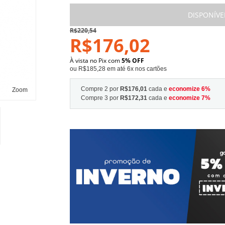
DISPONÍVE
R$220,54
R$176,02
À vista no Pix com
5% OFF
ou R$185,28 em até 6x nos cartões
Compre 2 por
R$176,01
cada e
economize
6
%
Zoom
Compre 3 por
R$172,31
cada e
economize
7
%