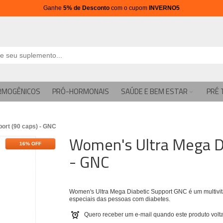
Ganhe
5% de Desconto
com o cupom
INVERNO5
RMOGÊNICOS
PRÓ-HORMONAIS
SAÚDE E BEM ESTAR
PRÉ 
ort (90 caps) - GNC
Women's Ultra Mega Di
16% OFF
- GNC
Women's Ultra Mega Diabetic Support GNC é um multivit
especiais das pessoas com diabetes.
Quero receber um e-mail quando este produto volta