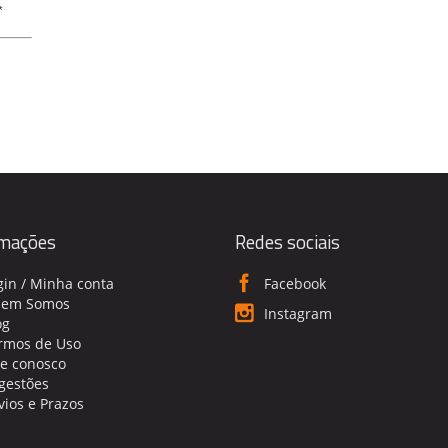
*
rmações
Redes sociais
gin / Minha conta
Facebook
em Somos
Instagram
og
rmos de Uso
le conosco
gestões
vios e Prazos