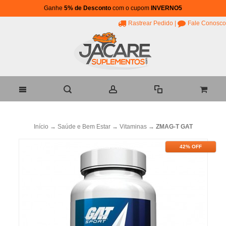
Ganhe
5% de Desconto
com o cupom
INVERNO5
Rastrear Pedido
|
Fale Conosco
Início
→
Saúde e Bem Estar
→
Vitaminas
→
ZMAG-T GAT
42% OFF