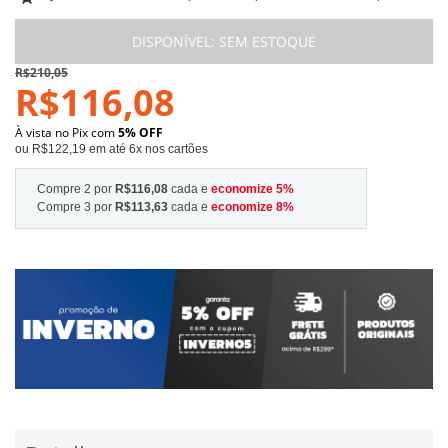
DISPONÍVEL:
SEM ESTOQUE
R$210,05
R$116,08
À vista no Pix com
5% OFF
ou R$122,19 em até 6x nos cartões
Compre 2 por
R$116,08
cada e
economize
5
%
Compre 3 por
R$113,63
cada e
economize
8
%